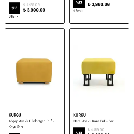
%
13
₺ 3,900.00
₺ 4,489.00
%
13
₺ 3,900.00
4 Renk
6 Renk
KURGU
KURGU
Ahşap Ayaklı Dikdörtgen Puf -
Metal Ayaklı Kare Puf - Sarı
Koyu Sarı
₺ 4,489.00
%
13