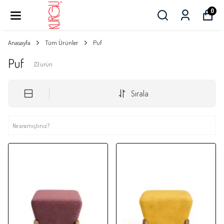
0
Anasayfa
Tüm Ürünler
Puf
Puf
23
ürün
Sırala