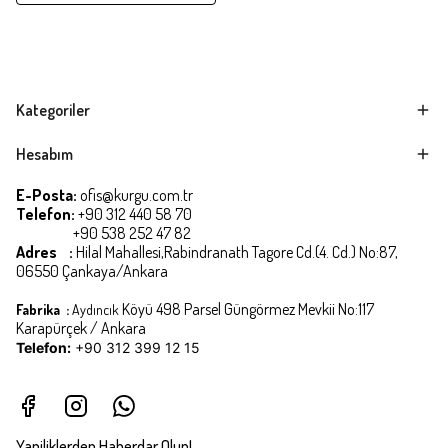
Kategoriler
Hesabım
E-Posta:
ofis@kurgu.com.tr
Telefon:
+90 312 440 58 70
+90 538 252 47 82
Adres :
Hilal Mahallesi,Rabindranath Tagore Cd.(4. Cd.) No:87,
06550 Çankaya/Ankara
Köyü 498 Parsel Güngörmez Mevkii No:117
Fabrika :
Aydıncık
Karapürçek / Ankara
Telefon:
+90 312 399 12 15
Yaniliklerden Haberdar Olun!