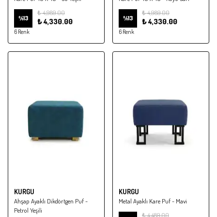
₺ 4,989.00
₺ 4,989.00
%
13
%
13
₺ 4,330.00
₺ 4,330.00
6 Renk
6 Renk
KURGU
KURGU
Ahşap Ayaklı Dikdörtgen Puf -
Metal Ayaklı Kare Puf - Mavi
Petrol Yeşili
₺ 4,489.00