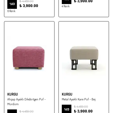
₺ 3,900.00
₺ 4,489.00
%
13
₺ 3,900.00
4 Renk
6 Renk
KURGU
KURGU
Ahşap Ayaklı Dikdörtgen Puf -
Metal Ayaklı Kare Puf - Bej
Mürdüm
₺ 4,489.00
%
13
₺ 3,900.00
₺ 4,489.00