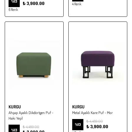
%
13
₺ 3,900.00
4 Renk
6 Renk
KURGU
KURGU
Ahşap Ayaklı Dikdörtgen Puf -
Metal Ayaklı Kare Puf - Mor
Haki Yeşil
₺ 4,489.00
%
13
₺ 3,900.00
₺ 4,489.00
%
13