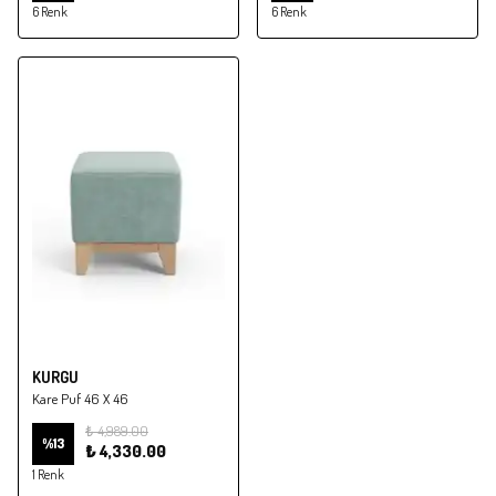
6 Renk
6 Renk
KURGU
Kare Puf 46 X 46
₺ 4,989.00
%
13
₺ 4,330.00
1 Renk