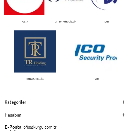
HOSTA
OPTİMA MÜHENDİSDLİK
TÇMB
TR INVEST HOLDİNG
TYCO
Kategoriler
Hesabım
E-Posta:
ofis@kurgu.com.tr