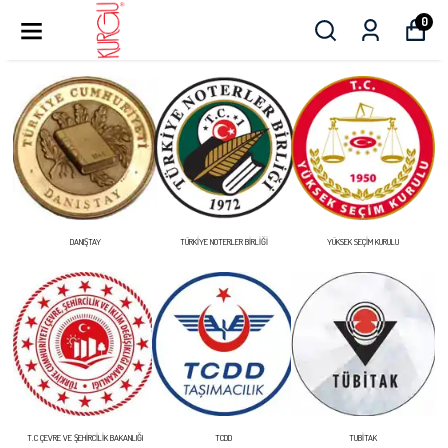
0
DANIŞTAY
TÜRKİYE NOTERLER BİRLİĞİ
YÜKSEK SEÇİM KURULU
T.C ÇEVRE VE ŞEHİRCİLİK BAKANLIĞI
TCDD
TUBİTAK