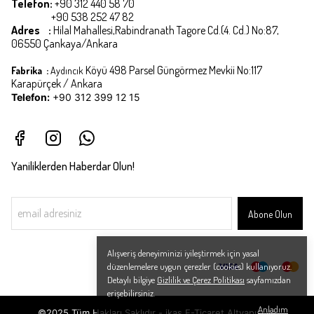
Telefon:
+90 312 440 58 70
+90 538 252 47 82
Adres :
Hilal Mahallesi,Rabindranath Tagore Cd.(4. Cd.) No:87,
06550 Çankaya/Ankara
Köyü 498 Parsel Güngörmez Mevkii No:117
Fabrika :
Aydıncık
Karapürçek / Ankara
Telefon:
+90 312 399 12 15
Yaniliklerden Haberdar Olun!
Abone Olun
Alışveriş deneyiminizi iyileştirmek için yasal
düzenlemelere uygun çerezler (cookies) kullanıyoruz.
Detaylı bilgiye
Gizlilik ve Çerez Politikası
sayfamızdan
erişebilirsiniz.
Anladım
©2025 Tüm Hakları Saklıdır - ikas E-Ticaret
Altyapısı ile