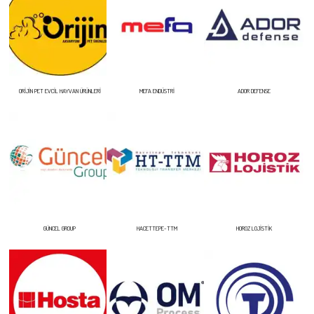
ORİJİN PET EVCİL HAYVAN ÜRÜNLERİ
MEFA ENDÜSTRİ
ADOR DEFENSE
GÜNCEL GROUP
HACETTEPE-TTM
HOROZ LOJİSTİK