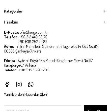
Kategoriler
Hesabım
E-Posta:
ofis@kurgu.com.tr
Telefon:
+90 312 440 58 70
+90 538 252 47 82
Adres :
Hilal Mahallesi,Rabindranath Tagore Cd.(4. Cd.) No:87,
06550 Çankaya/Ankara
Köyü 498 Parsel Güngörmez Mevkii No:117
Fabrika :
Aydıncık
Karapürçek / Ankara
Telefon:
+90 312 399 12 15
Yaniliklerden Haberdar Olun!