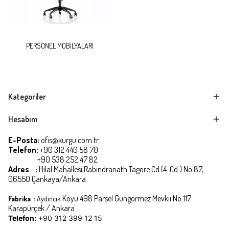
PERSONEL MOBİLYALARI
Kategoriler
Hesabım
E-Posta:
ofis@kurgu.com.tr
Telefon:
+90 312 440 58 70
+90 538 252 47 82
Adres :
Hilal Mahallesi,Rabindranath Tagore Cd.(4. Cd.) No:87,
06550 Çankaya/Ankara
Köyü 498 Parsel Güngörmez Mevkii No:117
Fabrika :
Aydıncık
Karapürçek / Ankara
Telefon:
+90 312 399 12 15