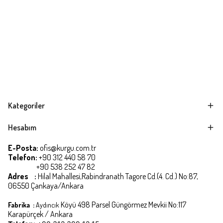
Kategoriler
Hesabım
E-Posta:
ofis@kurgu.com.tr
Telefon:
+90 312 440 58 70
+90 538 252 47 82
Adres :
Hilal Mahallesi,Rabindranath Tagore Cd.(4. Cd.) No:87,
06550 Çankaya/Ankara
Köyü 498 Parsel Güngörmez Mevkii No:117
Fabrika :
Aydıncık
Karapürçek / Ankara