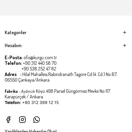
Kategoriler
Hesabım
E-Posta:
ofis@kurgu.com.tr
Telefon:
+90 312 440 58 70
+90 538 252 47 82
Adres :
Hilal Mahallesi,Rabindranath Tagore Cd.(4. Cd.) No:87,
06550 Çankaya/Ankara
Köyü 498 Parsel Güngörmez Mevkii No:117
Fabrika :
Aydıncık
Karapürçek / Ankara
Telefon:
+90 312 399 12 15
Yaniliklerden Haberdar Olun!