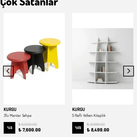
Çok Satanlar
KURGU
KURGU
3'lü Mantar Sehpa
5 Raflı Yelken Kitaplık
₺ 8,000.00
₺ 9,999.00
%
5
%
15
₺ 7,600.00
₺ 8,499.00