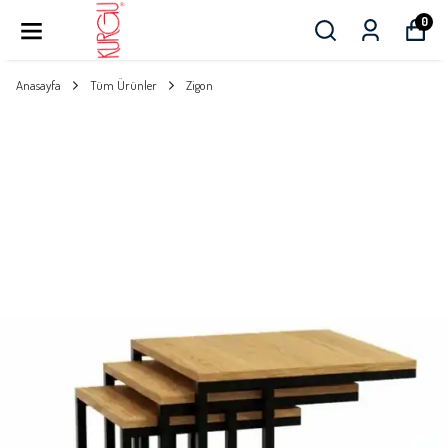
0
Anasayfa
Tüm Ürünler
Zigon